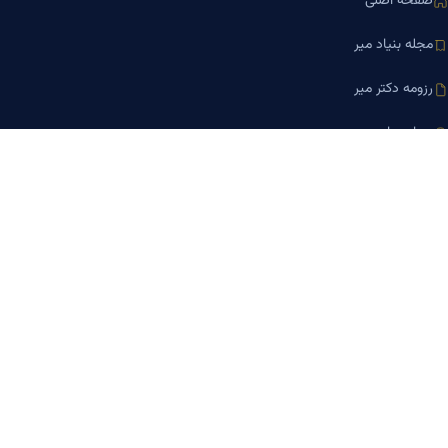
صفحه اصلی
مجله بنیاد میر
رزومه دکتر میر
درباره ما
تماس با ما
کلینیک کسب‌وکار دکتر میر
ارتباط با ما
تلفن مشاوره
۰۹۱۹-۸۷۱-۸۷۶۷
۰۹۱۲-۰۰۵-۴۸۷۳
ایمیل