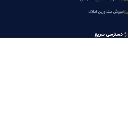
آموزش مشاورین املاک
دسترسی سریع
صفحه اصلی
مجله بنیاد میر
رزومه دکتر میر
درباره ما
تماس با ما
کلینیک کسب‌وکار دکتر میر