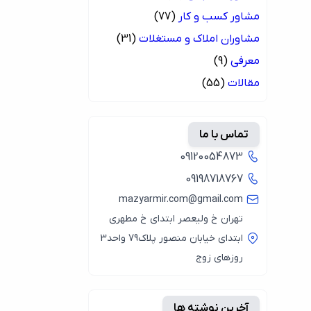
مشاور کسب و کار
(77)
مشاوران املاک و مستغلات
(31)
معرفی
(9)
مقالات
(55)
تماس با ما
09120054873
09198718767
mazyarmir.com@gmail.com
تهران خ ولیعصر ابتدای خ مطهری
ابتدای خیابان منصور پلاک79 واحد3
روزهای زوج
آخرین نوشته ها