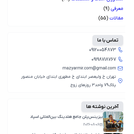
معرفی
(9)
مقالات
(55)
تماس با ما
09120054873
09198718767
mazyarmir.com@gmail.com
تهران خ ولیعصر ابتدای خ مطهری ابتدای خیابان منصور
پلاک79 واحد3 روزهای زوج
آخرین نوشته ها
بیزینس‌پلن جامع هلدینگ بین‌المللی اسپاد
2026-08-06