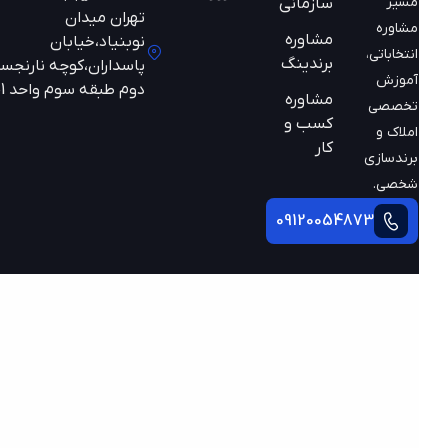
مسیر
سازمانی
تهران میدان
مشاوره
مشاوره
نوبنیاد،خیابان
انتخاباتی،
برندینگ
پاسداران،کوچه نارنجستان
آموزش
دوم طبقه سوم واحد 301
مشاوره
تخصصی
کسب و
املاک و
کار
برندسازی
شخصی.
09120054873