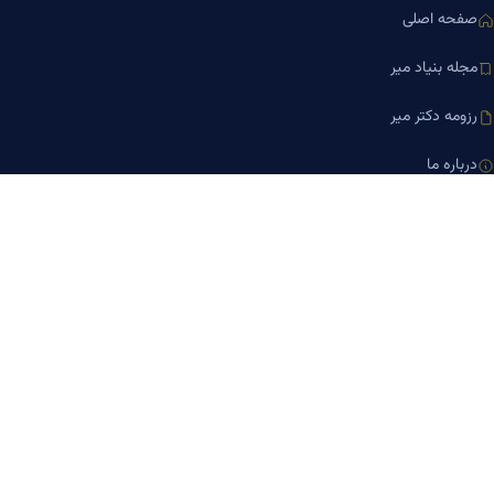
صفحه اصلی
مجله بنیاد میر
رزومه دکتر میر
درباره ما
تماس با ما
کلینیک کسب‌وکار دکتر میر
ارتباط با ما
تلفن مشاوره
۰۹۱۹-۸۷۱-۸۷۶۷
۰۹۱۲-۰۰۵-۴۸۷۳
ایمیل