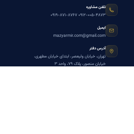
تلفن مشاوره
۰۹۱۹-۸۷۱-۸۷۶۷
۰۹۱۲-۰۰۵-۴۸۷۳
ایمیل
mazyarmir.com@gmail.com
آدرس دفتر
تهران، خیابان ولیعصر، ابتدای خیابان مطهری،
خیابان منصور، پلاک ۷۹، واحد ۳
ساعات پاسخگویی
روزهای زوج
عضویت در خبرنامه بنیاد میر