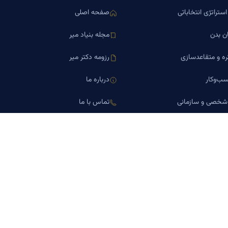
ستراتژی انتخاباتی
صفحه اصلی
ن بدن
مجله بنیاد میر
ره و متقاعدسازی
رزومه دکتر میر
ب‌وکار
درباره ما
 شخصی و سازمانی
تماس با ما
اورین املاک
کلینیک کسب‌وکار دکتر میر