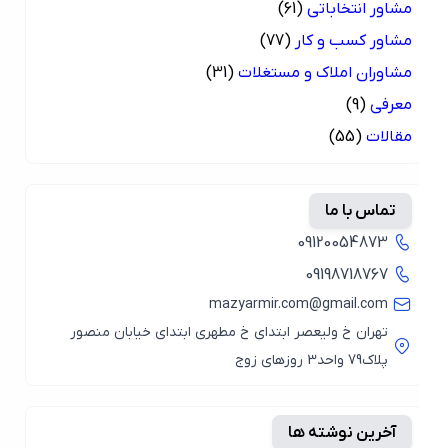
مشاور انتخاباتی
(61)
مشاور کسب و کار
(77)
مشاوران املاک و مستغلات
(31)
معرفی
(9)
مقالات
(55)
تماس با ما
09120054873
09198718767
mazyarmir.com@gmail.com
تهران خ ولیعصر ابتدای خ مطهری ابتدای خیابان منصور
پلاک79 واحد3 روزهای زوج
آخرین نوشته ها