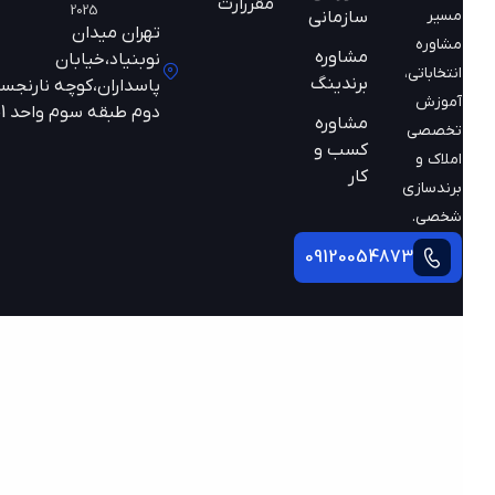
مقررارت
2025
مسیر
سازمانی
تهران میدان
مشاوره
مشاوره
نوبنیاد،خیابان
انتخاباتی،
برندینگ
پاسداران،کوچه نارنجستان
آموزش
دوم طبقه سوم واحد 301
مشاوره
تخصصی
کسب و
املاک و
کار
برندسازی
شخصی.
09120054873