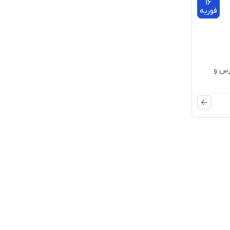
16
فوریه
رس و