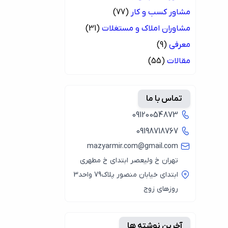
مشاور کسب و کار
(77)
مشاوران املاک و مستغلات
(31)
معرفی
(9)
مقالات
(55)
تماس با ما
09120054873
09198718767
mazyarmir.com@gmail.com
تهران خ ولیعصر ابتدای خ مطهری
ابتدای خیابان منصور پلاک79 واحد3
روزهای زوج
آخرین نوشته ها