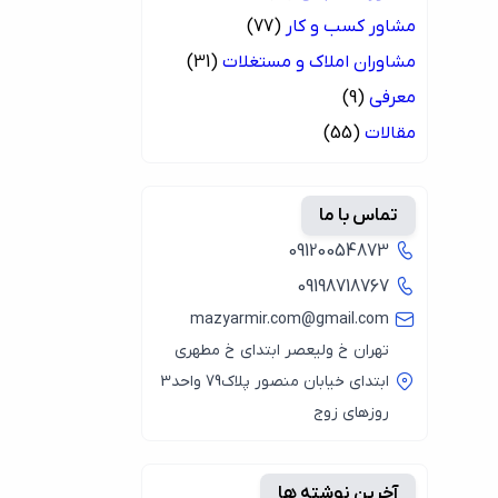
مشاور کسب و کار
(77)
مشاوران املاک و مستغلات
(31)
معرفی
(9)
مقالات
(55)
تماس با ما
09120054873
09198718767
mazyarmir.com@gmail.com
تهران خ ولیعصر ابتدای خ مطهری
ابتدای خیابان منصور پلاک79 واحد3
روزهای زوج
آخرین نوشته ها