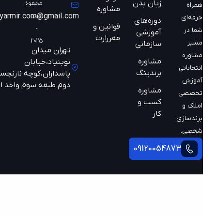
زبان بدن
محفوظ
همراه
مشاوره
است
mazyarmir.com@gmail.com
حرفه‌ای
دوره‌های
قوانین و
-
شما در
آموزشی
مقررارت
2025
مسیر
سازمانی
تهران میدان
مشاوره
مشاوره
نوبنیاد،خیابان
انتخاباتی،
برندینگ
پاسداران،کوچه نارنجستان
آموزش
دوم طبقه سوم واحد 301
مشاوره
تخصصی
کسب و
املاک و
کار
برندسازی
شخصی.
09120054873