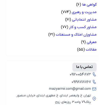
گواهی ها
(6)
مدیریت و رهبری
(774)
مشاور انتخاباتی
(61)
مشاور کسب و کار
(77)
مشاوران املاک و مستغلات
(31)
معرفی
(9)
مقالات
(55)
تماس با ما
09120054873
09198718767
mazyarmir.com@gmail.com
تهران خ ولیعصر ابتدای خ مطهری ابتدای خیابان منصور
پلاک79 واحد3 روزهای زوج