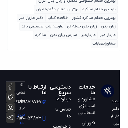
بهترین معلم خصوصی مذاکره و زبان بدن ایران
بهترین معلم مذاکره
بهترین معلم مذاکره ایران
بهترین معلم مذاکره کشور
خلاصه کتاب
دکتر مازیار میر
زبان بدن
زبان بدن حرفه ای
عارضه یابی تخصصی برند
مازیار میر
مازیارمیر
مدرس زبان بدن
مذاکره
مشاورانتخابات
©
خدمات
دسترسی
ارتباط با
ما
سریع
ما
تمامی
مشاوره و
درباره ما
حقوق
بنیاد
09198718767
استراتژی
برای
دکتر
تماس با
انتخاباتی
مازیار
ما
مازیار
09120054873
میر
آموزش
میر،
درخواست