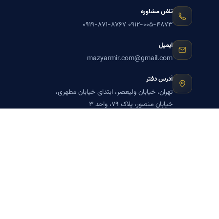
تلفن مشاوره
۰۹۱۹-۸۷۱-۸۷۶۷
۰۹۱۲-۰۰۵-۴۸۷۳
ایمیل
mazyarmir.com@gmail.com
آدرس دفتر
تهران، خیابان ولیعصر، ابتدای خیابان مطهری،
خیابان منصور، پلاک ۷۹، واحد ۳
ساعات پاسخگویی
روزهای زوج
عضویت در خبرنامه بنیاد میر