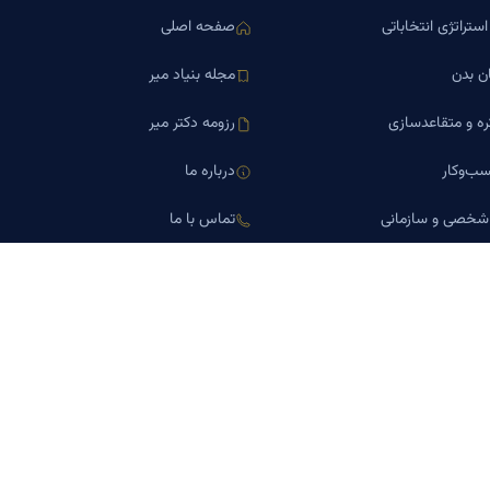
ستراتژی انتخاباتی
صفحه اصلی
ن بدن
مجله بنیاد میر
ره و متقاعدسازی
رزومه دکتر میر
ب‌وکار
درباره ما
 شخصی و سازمانی
تماس با ما
اورین املاک
کلینیک کسب‌وکار دکتر میر