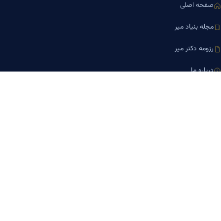
صفحه اصلی
مجله بنیاد میر
رزومه دکتر میر
درباره ما
تماس با ما
کلینیک کسب‌وکار دکتر میر
ارتباط با ما
تلفن مشاوره
۰۹۱۹-۸۷۱-۸۷۶۷
۰۹۱۲-۰۰۵-۴۸۷۳
ایمیل