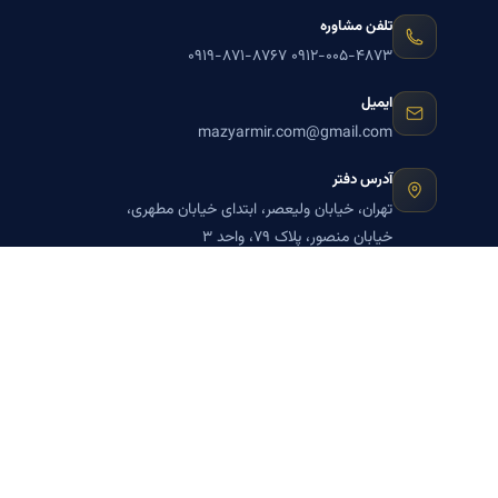
تلفن مشاوره
۰۹۱۹-۸۷۱-۸۷۶۷
۰۹۱۲-۰۰۵-۴۸۷۳
ایمیل
mazyarmir.com@gmail.com
آدرس دفتر
تهران، خیابان ولیعصر، ابتدای خیابان مطهری،
خیابان منصور، پلاک ۷۹، واحد ۳
ساعات پاسخگویی
روزهای زوج
عضویت در خبرنامه بنیاد میر