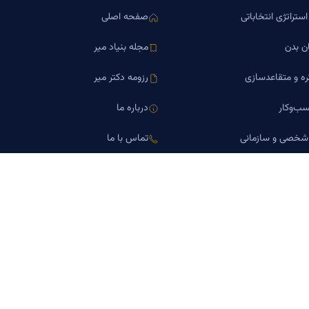
ستراتژی انتخاباتی
صفحه اصلی
ن بدن
مجله بنیاد میر
ره و متقاعدسازی
رزومه دکتر میر
ب‌وکار
درباره ما
 شخصی و سازمانی
تماس با ما
اورین املاک
کلینیک کسب‌وکار دکتر میر