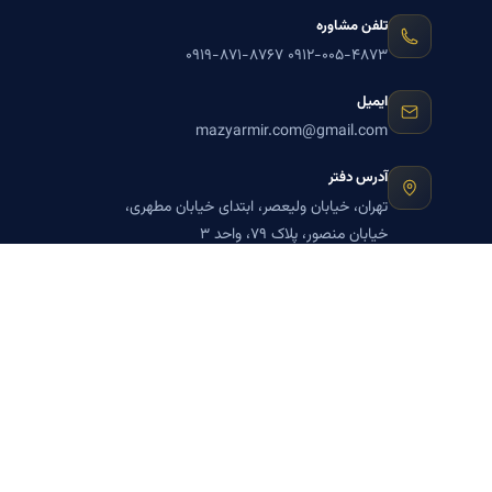
تلفن مشاوره
۰۹۱۹-۸۷۱-۸۷۶۷
۰۹۱۲-۰۰۵-۴۸۷۳
ایمیل
mazyarmir.com@gmail.com
آدرس دفتر
تهران، خیابان ولیعصر، ابتدای خیابان مطهری،
خیابان منصور، پلاک ۷۹، واحد ۳
ساعات پاسخگویی
روزهای زوج
عضویت در خبرنامه بنیاد میر