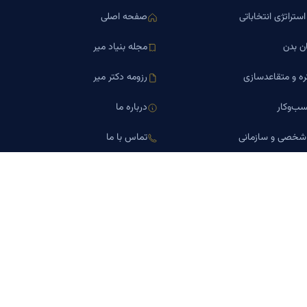
ستراتژی انتخاباتی
صفحه اصلی
ن بدن
مجله بنیاد میر
ره و متقاعدسازی
رزومه دکتر میر
ب‌وکار
درباره ما
 شخصی و سازمانی
تماس با ما
اورین املاک
کلینیک کسب‌وکار دکتر میر