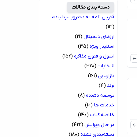
دسته بندی مقالات
آخرین نامه به دختروپسردلبندم
(13)
ارزهای دیجیتال
(21)
اسلایدر ویژه
(35)
اصول و فنون مذاکره
(152)
2
انتخابات
(320)
ویه
بازاریابی
(161)
برند
(4)
توسعه دهنده
(8)
خدمات ها
(10)
خلاصه کتاب
(140)
در حال ویرایش
(422)
دسته‌بندی نشده
(180)