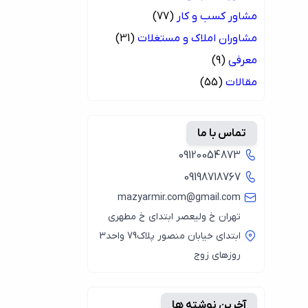
مشاور کسب و کار
(77)
مشاوران املاک و مستغلات
(31)
معرفی
(9)
مقالات
(55)
تماس با ما
09120054873
09198718767
mazyarmir.com@gmail.com
تهران خ ولیعصر ابتدای خ مطهری
ابتدای خیابان منصور پلاک79 واحد3
روزهای زوج
آخرین نوشته ها