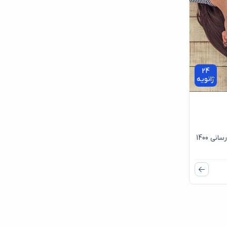
24
ژانویه
تک فرزند شما لوس است نوشته خرداد 1398به روز رسانی 1400