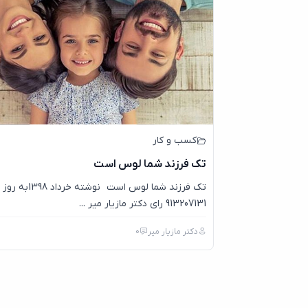
کسب و کار
تک فرزند شما لوس است
913207131 رای دکتر مازیار میر ...
دکتر مازیار میر
0