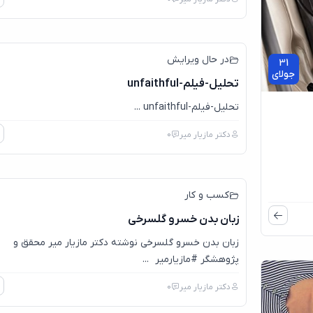
در حال ویرایش
31
جولای
تحلیل-فیلم-unfaithful
تحلیل-فیلم-unfaithful ...
دکتر مازیار میر
0
7
ژان
کسب و کار
زبان بدن خسرو گلسرخی
زبان بدن خسرو گلسرخی نوشته دکتر مازیار میر محقق و
پژوهشگر #مازیارمیر ...
دکتر مازیار میر
0