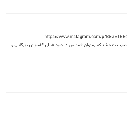
زرگانان و صادرکنندگان فرش دوره ملی آموزش بازرگانان و صادرکنندگان فرش دستباف https://www.instagram.com/p/B8GV1BEgvyD/?
 افتخار نصیب بنده شد که بعنوان #مدرس در دوره #ملی #آموزش بازرگانان و