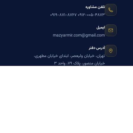
تلفن مشاوره
۰۹۱۹-۸۷۱-۸۷۶۷
۰۹۱۲-۰۰۵-۴۸۷۳
ایمیل
mazyarmir.com@gmail.com
آدرس دفتر
تهران، خیابان ولیعصر، ابتدای خیابان مطهری،
خیابان منصور، پلاک ۷۹، واحد ۳
ساعات پاسخگویی
روزهای زوج
عضویت در خبرنامه بنیاد میر