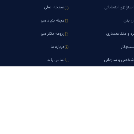
ستراتژی انتخاباتی
صفحه اصلی
ن بدن
مجله بنیاد میر
ره و متقاعدسازی
رزومه دکتر میر
ب‌وکار
درباره ما
 شخصی و سازمانی
تماس با ما
اورین املاک
کلینیک کسب‌وکار دکتر میر