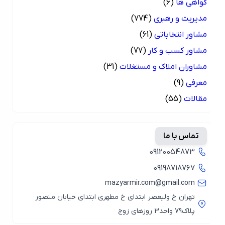
گواهی ها
(6)
مدیریت و رهبری
(774)
مشاور انتخاباتی
(61)
مشاور کسب و کار
(77)
مشاوران املاک و مستغلات
(31)
معرفی
(9)
مقالات
(55)
تماس با ما
09120054873
09198718767
mazyarmir.com@gmail.com
تهران خ ولیعصر ابتدای خ مطهری ابتدای خیابان منصور
پلاک79 واحد3 روزهای زوج