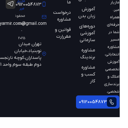
مازیار
ما
مازیار
09120054873
میر
آموزش
میر،
درخواست
زبان بدن
محفوظ
همراه
مشاوره
است
mazyarmir.com@gmail.com
حرفه‌ای
دوره‌های
قوانین و
-
شما در
آموزشی
مقررارت
2025
مسیر
سازمانی
تهران میدان
مشاوره
مشاوره
نوبنیاد،خیابان
انتخاباتی،
برندینگ
پاسداران،کوچه نارنجستان
آموزش
دوم طبقه سوم واحد 301
مشاوره
تخصصی
کسب و
املاک و
کار
برندسازی
شخصی.
09120054873