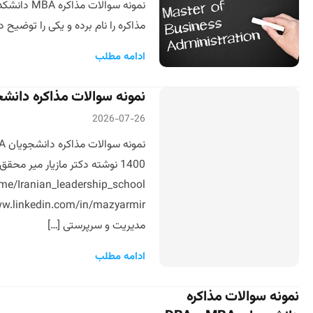
مذاکره را نام برده و یکی را توضیح دهید؟ ۴- راه های خروج از بن بست در مذاکرات را بیان فرمائید؟ ۵-برای تبدیل شدن به
ادامه مطلب
نمونه سوالات مذاکره دانشجویان DBA دانشکده مدیریت دا
2026-07-26
me/Iranian_leadership_school
مدیریت و سرپرستی […]
ادامه مطلب
نمونه سوالات مذاکره