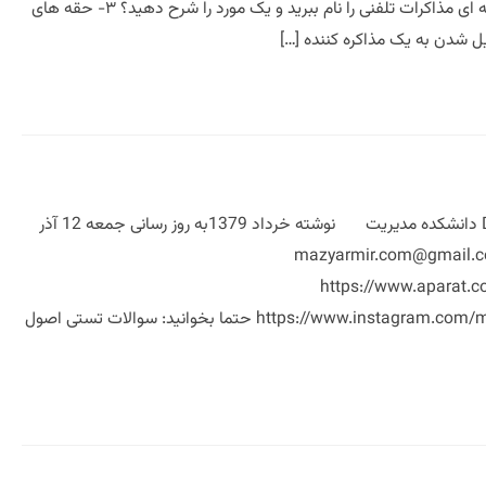
نمونه سوالات مذاکره MBA دانشکده مدیریت نمونه سوالات مذاکره ۱-تعریف مذاکره چیست؟ ۲-تکنیکهای حرفه ای مذاکرات تلفنی را نام ببرید و یک مورد را شرح دهید؟ ۳- حقه های
نمونه سوالات مذاکره دانشجویان DBA دانشکده مدیریت دانشگاه تهران نمونه سوالات مذاکره دانشجویان DBA دانشکده مدیریت نوشته خرداد 1379به روز رسانی جمعه 12 آذر
تر مازیار میر محقق و پژوهشگر #مازیارمیر بازدید ها: 139748 #آموزش_بدون_پاورپوینت mazyarmir.com@gmail.com
https://www.aparat.c
https://www.instagram.com/mazyare_mir https://www.instagram.com/mazyare.mir https://www.linkedin.com/in/mazyarmir حتما بخوانید: سوالات تستی اصول