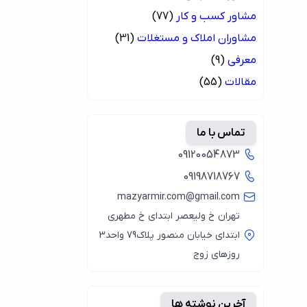
مشاور کسب و کار
(77)
مشاوران املاک و مستغلات
(31)
معرفی
(9)
مقالات
(55)
تماس با ما
09120054873
09198718767
mazyarmir.com@gmail.com
تهران خ ولیعصر ابتدای خ مطهری
ابتدای خیابان منصور پلاک79 واحد3
روزهای زوج
آخرین نوشته ها