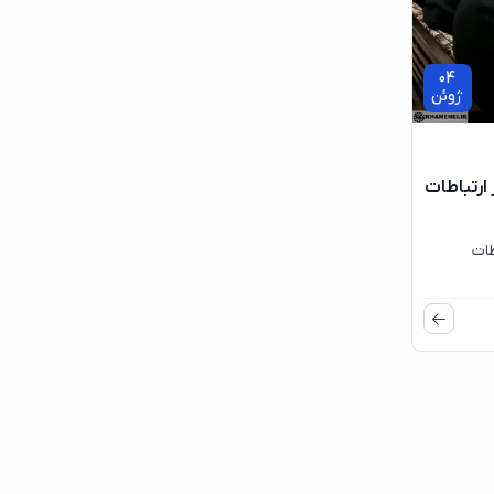
04
ژوئن
 ارتباطات
طات