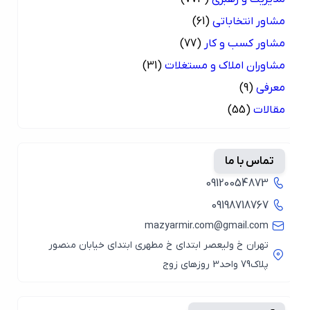
مشاور انتخاباتی
(61)
مشاور کسب و کار
(77)
مشاوران املاک و مستغلات
(31)
معرفی
(9)
مقالات
(55)
تماس با ما
09120054873
09198718767
mazyarmir.com@gmail.com
تهران خ ولیعصر ابتدای خ مطهری ابتدای خیابان منصور
پلاک79 واحد3 روزهای زوج