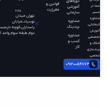
دوره‌های
قوانین و
-
شما در
آموزشی
مقررارت
2025
مسیر
سازمانی
تهران میدان
مشاوره
مشاوره
نوبنیاد،خیابان
انتخاباتی،
برندینگ
پاسداران،کوچه نارنجستان
آموزش
دوم طبقه سوم واحد 301
مشاوره
تخصصی
کسب و
املاک و
کار
برندسازی
شخصی.
09120054873