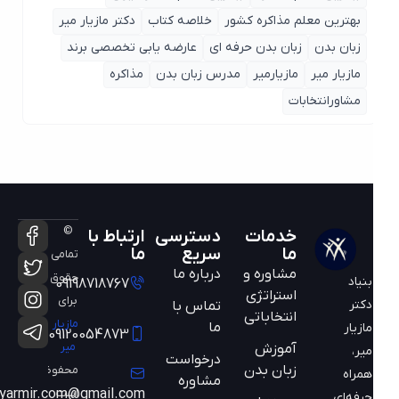
بهترین معلم مذاکره کشور
خلاصه کتاب
دکتر مازیار میر
زبان بدن
زبان بدن حرفه ای
عارضه یابی تخصصی برند
مازیار میر
مازیارمیر
مدرس زبان بدن
مذاکره
مشاورانتخابات
©
خدمات
دسترسی
ارتباط با
ما
سریع
ما
تمامی
مشاوره و
درباره ما
حقوق
بنیاد
09198718767
استراتژی
برای
دکتر
تماس با
انتخاباتی
مازیار
ما
مازیار
09120054873
میر
آموزش
میر،
درخواست
زبان بدن
محفوظ
همراه
مشاوره
است
mazyarmir.com@gmail.com
حرفه‌ای