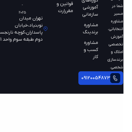
دوره‌های
قوانین و
-
شما در
آموزشی
مقررارت
2025
مسیر
سازمانی
تهران میدان
مشاوره
مشاوره
نوبنیاد،خیابان
انتخاباتی،
برندینگ
پاسداران،کوچه نارنجستان
آموزش
دوم طبقه سوم واحد 301
مشاوره
تخصصی
کسب و
املاک و
کار
برندسازی
شخصی.
09120054873