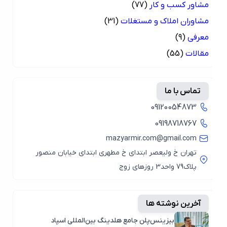
مشاور کسب و کار
(77)
مشاوران املاک و مستغلات
(31)
معرفی
(9)
مقالات
(55)
تماس با ما
09120054873
09198718767
mazyarmir.com@gmail.com
تهران خ ولیعصر ابتدای خ مطهری ابتدای خیابان منصور
پلاک79 واحد3 روزهای زوج
آخرین نوشته ها
بیزینس‌پلن جامع هلدینگ بین‌المللی اسپاد