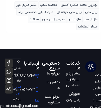
بهترین معلم مذاکره کشور
خلاصه کتاب
دکتر مازیار میر
زبان بدن
زبان بدن حرفه ای
عارضه یابی تخصصی برند
مازیار میر
مازیارمیر
مدرس زبان بدن
مذاکره
مشاورانتخابات
©
خدمات
دسترسی
ارتباط با
ما
سریع
ما
تمامی
مشاوره و
درباره ما
حقوق
بنیاد
09198718767
استراتژی
برای
دکتر
تماس با
انتخاباتی
مازیار
ما
مازیار
09120054873
میر
آموزش
میر،
درخواست
زبان بدن
محفوظ
همراه
مشاوره
است
mazyarmir.com@gmail.com
حرفه‌ای