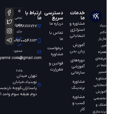
©
خدمات
دسترسی
ارتباط با
ما
سریع
ما
تمامی
مشاوره و
درباره ما
حقوق
بنیاد
09198718767
استراتژی
برای
دکتر
تماس با
انتخاباتی
مازیار
ما
مازیار
09120054873
میر
آموزش
میر،
درخواست
زبان بدن
محفوظ
همراه
مشاوره
است
mazyarmir.com@gmail.com
حرفه‌ای
دوره‌های
قوانین و
-
شما در
آموزشی
مقررارت
2025
مسیر
سازمانی
تهران میدان
مشاوره
مشاوره
نوبنیاد،خیابان
انتخاباتی،
برندینگ
پاسداران،کوچه نارنجستان
آموزش
دوم طبقه سوم واحد 301
مشاوره
تخصصی
کسب و
املاک و
کار
برندسازی