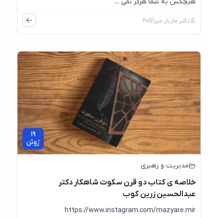
هیچکس به شما هرگز نمی ...
دکتر مازیار میر
20
19
ژوئن
مدیریت و رهبری
خلاصه ی کتاب دو قرن سکوت شاهکار دکتر
عبدالحسین زرین کوب
https://www.instagram.com/mazyare.mir