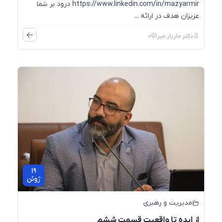
https://www.linkedin.com/in/mazyarmir درود بر شما
عزیزان هدف در ارائه ...
دکتر مازیار میر
0
19
ژوئن
مدیریت و رهبری
از ایده تا واقعیت قسمت ششم