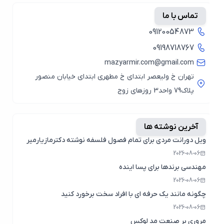
تماس با ما
09120054873
09198718767
mazyarmir.com@gmail.com
تهران خ ولیعصر ابتدای خ مطهری ابتدای خیابان منصور
پلاک79 واحد3 روزهای زوج
آخرین نوشته ها
ویل دورانت مردی برای تمام فصول فلسفه نوشته دکترمازیارمیر
2026-08-06
مهندسی برندها برای پسا اینده
2026-08-06
چگونه مانند یک حرفه ای با افراد سخت برخورد کنید
2026-08-06
مروری بر صنعت مد لوکس