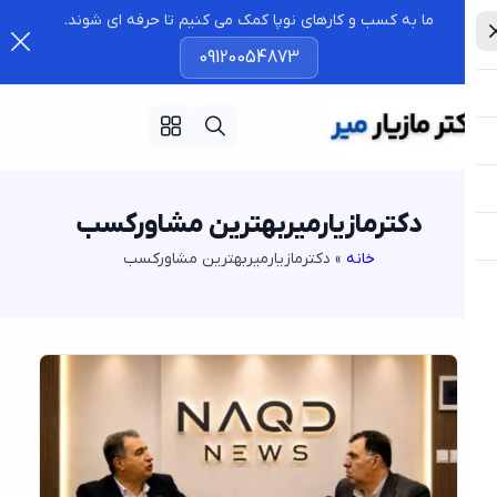
ما به کسب و کارهای نوپا کمک می کنیم تا حرفه ای شوند.
09120054873
دکترمازیارمیربهترین مشاورکسب
خانه
»
دکترمازیارمیربهترین مشاورکسب