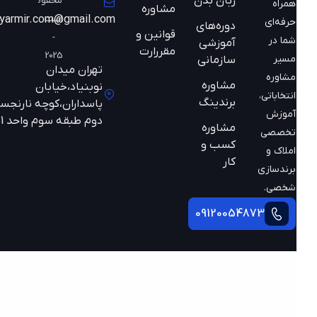
زبان بدن
محفوظ
همراه
مشاوره
است
mazyarmir.com@gmail.com
حرفه‌ای
دوره‌های
قوانین و
-
شما در
آموزشی
مقررارت
2025
مسیر
سازمانی
تهران میدان
مشاوره
مشاوره
نوبنیاد،خیابان
انتخاباتی،
برندینگ
پاسداران،کوچه نارنجستان
آموزش
دوم طبقه سوم واحد 301
مشاوره
تخصصی
کسب و
املاک و
کار
برندسازی
شخصی.
09120054873