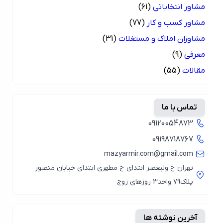
مشاور انتخاباتی
(61)
مشاور کسب و کار
(77)
مشاوران املاک و مستغلات
(31)
معرفی
(9)
مقالات
(55)
تماس با ما
09120054873
09198718767
mazyarmir.com@gmail.com
تهران خ ولیعصر ابتدای خ مطهری ابتدای خیابان منصور
پلاک79 واحد3 روزهای زوج
آخرین نوشته ها