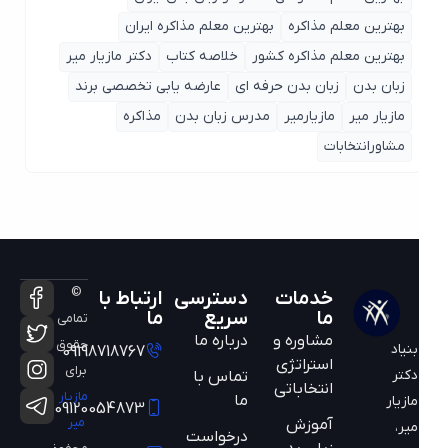
بهترین معلم مذاکره
بهترین معلم مذاکره ایران
بهترین معلم مذاکره کشور
خلاصه کتاب
دکتر مازیار میر
زبان بدن
زبان بدن حرفه ای
عارضه یابی تخصصی برند
مازیار میر
مازیارمیر
مدرس زبان بدن
مذاکره
مشاورانتخابات
©
خدمات
دسترسی
ارتباط با
ما
سریع
ما
تمامی
مشاوره و
درباره ما
حقوق
بنیاد
09198718767
استراتژی
برای
دکتر
تماس با
انتخاباتی
مازیار
ما
مازیار
09120054873
میر
آموزش
میر،
درخواست