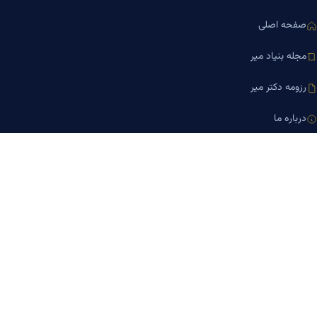
صفحه اصلی
مجله بنیاد میر
رزومه دکتر میر
درباره ما
تماس با ما
کلینیک کسب‌وکار دکتر میر
ارتباط با ما
تلفن مشاوره
۰۹۱۹-۸۷۱-۸۷۶۷
۰۹۱۲-۰۰۵-۴۸۷۳