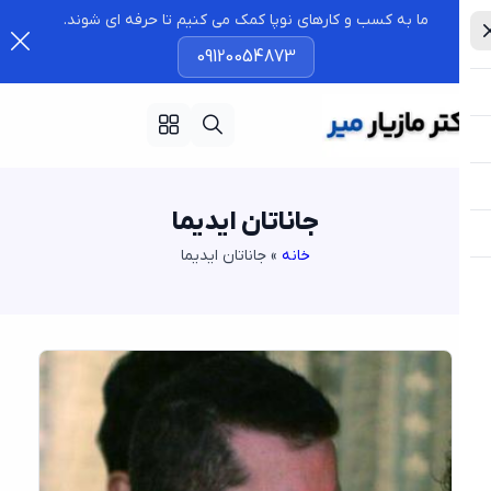
ما به کسب و کارهای نوپا کمک می کنیم تا حرفه ای شوند.
09120054873
جاناتان ایدیما
خانه
»
جاناتان ایدیما