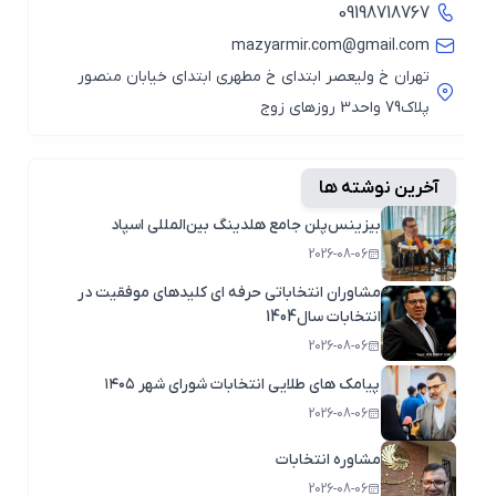
09198718767
mazyarmir.com@gmail.com
تهران خ ولیعصر ابتدای خ مطهری ابتدای خیابان منصور
پلاک79 واحد3 روزهای زوج
آخرین نوشته ها
بیزینس‌پلن جامع هلدینگ بین‌المللی اسپاد
2026-08-06
مشاوران انتخاباتی حرفه ای کلیدهای موفقیت در
انتخابات سال1404
2026-08-06
پیامک های طلایی انتخابات شورای شهر ۱۴۰۵
2026-08-06
مشاوره انتخابات
2026-08-06