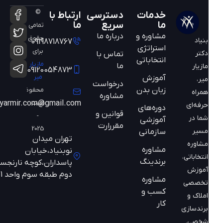
©
خدمات
دسترسی
ارتباط با
ما
سریع
ما
تمامی
مشاوره و
درباره ما
حقوق
بنیاد
09198718767
استراتژی
برای
دکتر
تماس با
انتخاباتی
مازیار
ما
مازیار
09120054873
میر
آموزش
میر،
درخواست
زبان بدن
محفوظ
همراه
مشاوره
است
mazyarmir.com@gmail.com
حرفه‌ای
دوره‌های
قوانین و
-
شما در
آموزشی
مقررارت
2025
مسیر
سازمانی
تهران میدان
مشاوره
مشاوره
نوبنیاد،خیابان
انتخاباتی،
برندینگ
پاسداران،کوچه نارنجستان
آموزش
دوم طبقه سوم واحد 301
مشاوره
تخصصی
کسب و
املاک و
کار
برندسازی
شخصی.