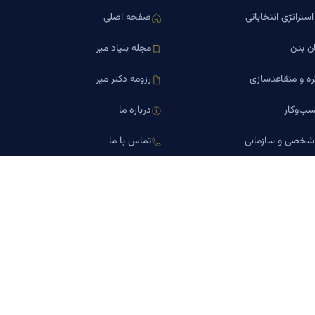
ستراتژی انتخاباتی
صفحه اصلی
ن بدن
مجله بنیاد میر
ره و متقاعدسازی
رزومه دکتر میر
ب‌وکار
درباره ما
 شخصی و سازمانی
تماس با ما
اورین املاک
کلینیک کسب‌وکار دکتر میر