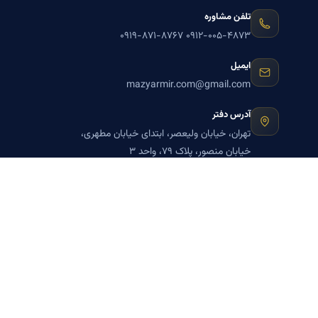
تلفن مشاوره
۰۹۱۹-۸۷۱-۸۷۶۷
۰۹۱۲-۰۰۵-۴۸۷۳
ایمیل
mazyarmir.com@gmail.com
آدرس دفتر
تهران، خیابان ولیعصر، ابتدای خیابان مطهری،
خیابان منصور، پلاک ۷۹، واحد ۳
ساعات پاسخگویی
روزهای زوج
عضویت در خبرنامه بنیاد میر