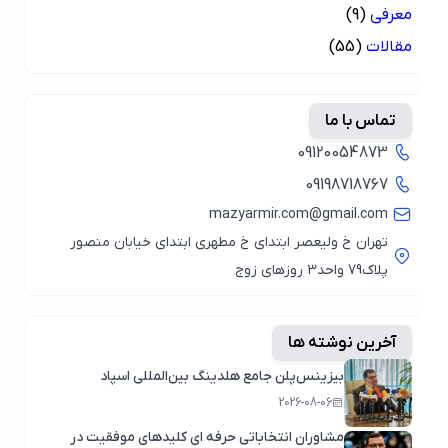
معرفی
(9)
مقالات
(55)
تماس با ما
09120054873
09198718767
mazyarmir.com@gmail.com
تهران خ ولیعصر ابتدای خ مطهری ابتدای خیابان منصور
پلاک79 واحد3 روزهای زوج
آخرین نوشته ها
بیزینس‌پلن جامع هلدینگ بین‌المللی اسپاد
2026-08-06
مشاوران انتخاباتی حرفه ای کلیدهای موفقیت در