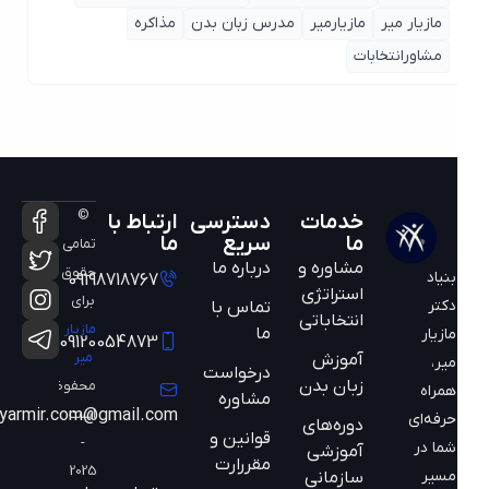
مازیار میر
مازیارمیر
مدرس زبان بدن
مذاکره
مشاورانتخابات
©
خدمات
دسترسی
ارتباط با
ما
سریع
ما
تمامی
مشاوره و
درباره ما
حقوق
بنیاد
09198718767
استراتژی
برای
دکتر
تماس با
انتخاباتی
مازیار
ما
مازیار
09120054873
میر
آموزش
میر،
درخواست
زبان بدن
محفوظ
همراه
مشاوره
است
mazyarmir.com@gmail.com
حرفه‌ای
دوره‌های
قوانین و
-
شما در
آموزشی
مقررارت
2025
مسیر
سازمانی