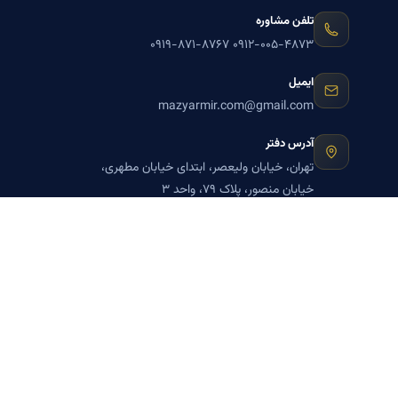
تلفن مشاوره
۰۹۱۹-۸۷۱-۸۷۶۷
۰۹۱۲-۰۰۵-۴۸۷۳
ایمیل
mazyarmir.com@gmail.com
آدرس دفتر
تهران، خیابان ولیعصر، ابتدای خیابان مطهری،
خیابان منصور، پلاک ۷۹، واحد ۳
ساعات پاسخگویی
روزهای زوج
عضویت در خبرنامه بنیاد میر