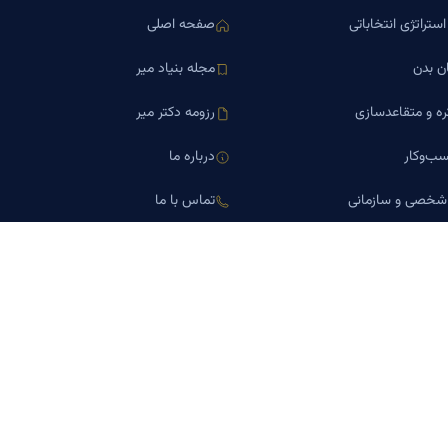
ستراتژی انتخاباتی
صفحه اصلی
ن بدن
مجله بنیاد میر
ره و متقاعدسازی
رزومه دکتر میر
ب‌وکار
درباره ما
 شخصی و سازمانی
تماس با ما
اورین املاک
کلینیک کسب‌وکار دکتر میر