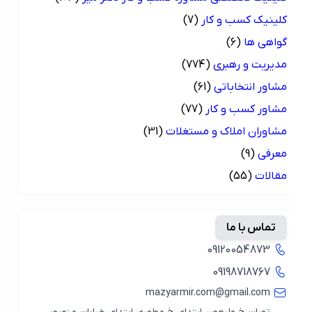
کلینیک کسب و کار
(7)
گواهی ها
(6)
مدیریت و رهبری
(774)
مشاور انتخاباتی
(61)
مشاور کسب و کار
(77)
مشاوران املاک و مستغلات
(31)
معرفی
(9)
مقالات
(55)
تماس با ما
09120054873
09198718767
mazyarmir.com@gmail.com