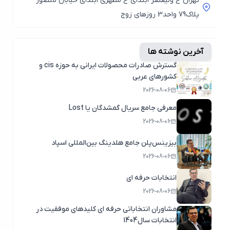
تهران خ ولیعصر ابتدای خ مطهری ابتدای خیابان منصور
پلاک79 واحد3 روزهای زوج
آخرین نوشته ها
گسترش صادرات محصولات ایرانی به حوزه cis و
کشورهای عربی
2026-08-06
معرفی جامع سریال گمشدگان یا Lost
2026-08-06
بیزینس‌پلن جامع هلدینگ بین‌المللی اسپاد
2026-08-06
انتخابات حرفه ای
2026-08-06
مشاوران انتخاباتی حرفه ای کلیدهای موفقیت در
انتخابات سال1404