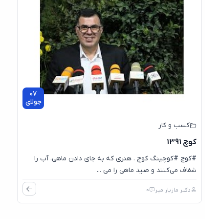
07
جولای
کسب و کار
کوچ 1391
#کوچ #کوچینگ کوچ . هنری که به جای دادن ماهی، آب را
شفاف می‌کنند و صید ماهی را می ...
دکتر مازیار میر
0