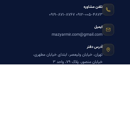
تلفن مشاوره
۰۹۱۹-۸۷۱-۸۷۶۷
۰۹۱۲-۰۰۵-۴۸۷۳
ایمیل
mazyarmir.com@gmail.com
آدرس دفتر
تهران، خیابان ولیعصر، ابتدای خیابان مطهری،
خیابان منصور، پلاک ۷۹، واحد ۳
ساعات پاسخگویی
روزهای زوج
عضویت در خبرنامه بنیاد میر