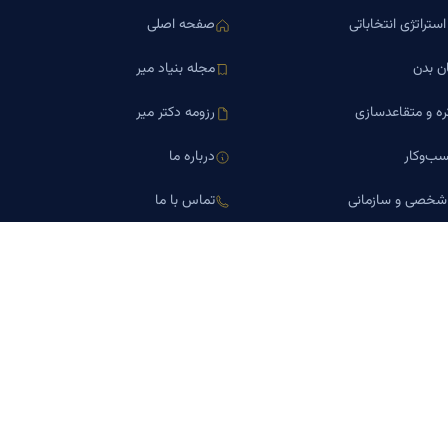
ستراتژی انتخاباتی
صفحه اصلی
ن بدن
مجله بنیاد میر
ره و متقاعدسازی
رزومه دکتر میر
ب‌وکار
درباره ما
 شخصی و سازمانی
تماس با ما
اورین املاک
کلینیک کسب‌وکار دکتر میر