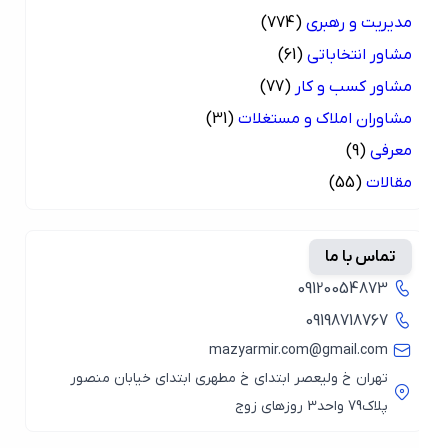
مدیریت و رهبری
(774)
مشاور انتخاباتی
(61)
مشاور کسب و کار
(77)
مشاوران املاک و مستغلات
(31)
معرفی
(9)
مقالات
(55)
تماس با ما
09120054873
09198718767
mazyarmir.com@gmail.com
تهران خ ولیعصر ابتدای خ مطهری ابتدای خیابان منصور
پلاک79 واحد3 روزهای زوج