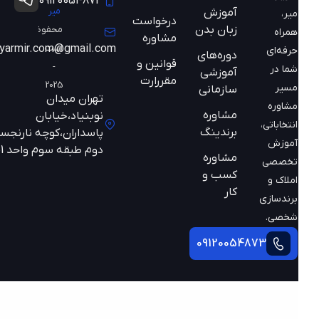
09120054873
میر
آموزش
میر،
درخواست
زبان بدن
محفوظ
همراه
مشاوره
است
mazyarmir.com@gmail.com
حرفه‌ای
دوره‌های
قوانین و
-
شما در
آموزشی
مقررارت
2025
مسیر
سازمانی
تهران میدان
مشاوره
مشاوره
نوبنیاد،خیابان
انتخاباتی،
برندینگ
پاسداران،کوچه نارنجستان
آموزش
دوم طبقه سوم واحد 301
مشاوره
تخصصی
کسب و
املاک و
کار
برندسازی
شخصی.
09120054873