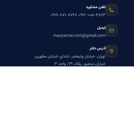
تلفن مشاوره
۰۹۱۹-۸۷۱-۸۷۶۷
۰۹۱۲-۰۰۵-۴۸۷۳
ایمیل
mazyarmir.com@gmail.com
آدرس دفتر
تهران، خیابان ولیعصر، ابتدای خیابان مطهری،
خیابان منصور، پلاک ۷۹، واحد ۳
ساعات پاسخگویی
روزهای زوج
عضویت در خبرنامه بنیاد میر