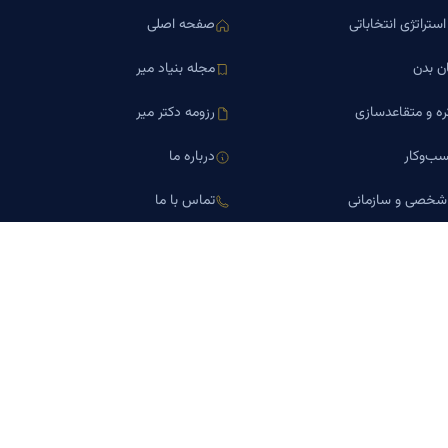
ستراتژی انتخاباتی
صفحه اصلی
ن بدن
مجله بنیاد میر
ره و متقاعدسازی
رزومه دکتر میر
ب‌وکار
درباره ما
 شخصی و سازمانی
تماس با ما
اورین املاک
کلینیک کسب‌وکار دکتر میر