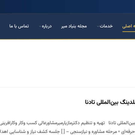
 اصلی
خدمات
مجله بنیاد میر
درباره
تماس با ما
گ بین‌المللی تادنا
لمللی تادنا تهیه و تنظیم دکترمازیارمیرمشاورعالی کسب وکار وکارافری
ای ▫️ مرحله مشاوره و نیازسنجی – [ ] جلسه کشف نیاز و شناسایی اهداف ک