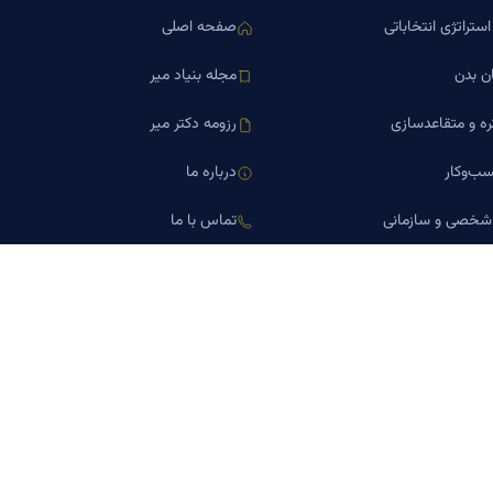
ستراتژی انتخاباتی
صفحه اصلی
ن بدن
مجله بنیاد میر
ره و متقاعدسازی
رزومه دکتر میر
ب‌وکار
درباره ما
 شخصی و سازمانی
تماس با ما
اورین املاک
کلینیک کسب‌وکار دکتر میر