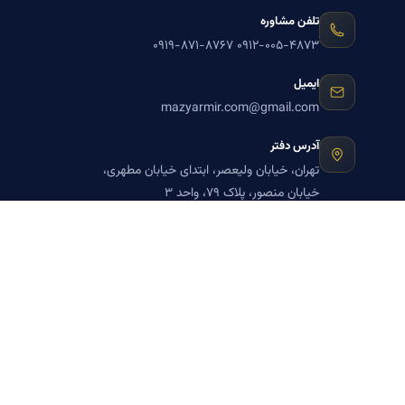
تلفن مشاوره
۰۹۱۹-۸۷۱-۸۷۶۷
۰۹۱۲-۰۰۵-۴۸۷۳
ایمیل
mazyarmir.com@gmail.com
آدرس دفتر
تهران، خیابان ولیعصر، ابتدای خیابان مطهری،
خیابان منصور، پلاک ۷۹، واحد ۳
ساعات پاسخگویی
روزهای زوج
عضویت در خبرنامه بنیاد میر