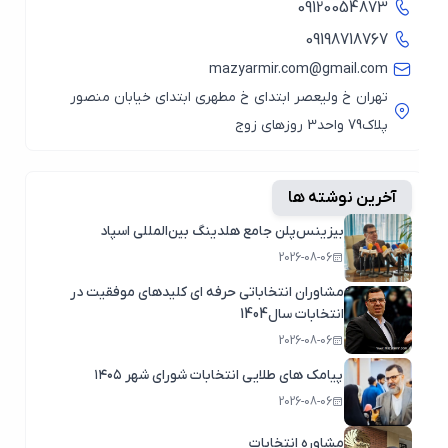
09120054873
09198718767
mazyarmir.com@gmail.com
تهران خ ولیعصر ابتدای خ مطهری ابتدای خیابان منصور
پلاک79 واحد3 روزهای زوج
آخرین نوشته ها
بیزینس‌پلن جامع هلدینگ بین‌المللی اسپاد
2026-08-06
مشاوران انتخاباتی حرفه ای کلیدهای موفقیت در
انتخابات سال1404
2026-08-06
پیامک های طلایی انتخابات شورای شهر ۱۴۰۵
2026-08-06
مشاوره انتخابات