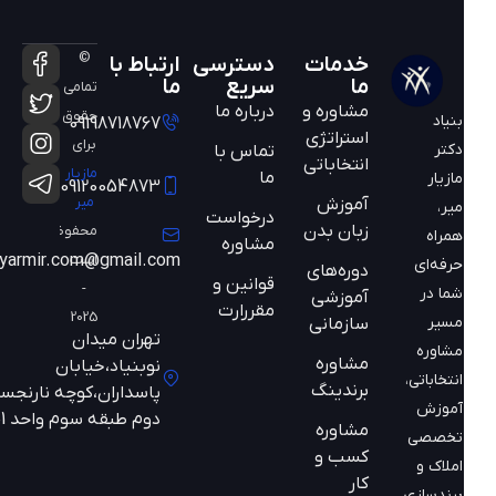
©
خدمات
دسترسی
ارتباط با
ما
سریع
ما
تمامی
مشاوره و
درباره ما
حقوق
بنیاد
09198718767
استراتژی
برای
دکتر
تماس با
انتخاباتی
مازیار
ما
مازیار
09120054873
میر
آموزش
میر،
درخواست
زبان بدن
محفوظ
همراه
مشاوره
است
mazyarmir.com@gmail.com
حرفه‌ای
دوره‌های
قوانین و
-
شما در
آموزشی
مقررارت
2025
مسیر
سازمانی
تهران میدان
مشاوره
مشاوره
نوبنیاد،خیابان
انتخاباتی،
برندینگ
پاسداران،کوچه نارنجستان
آموزش
دوم طبقه سوم واحد 301
مشاوره
تخصصی
کسب و
املاک و
کار
برندسازی