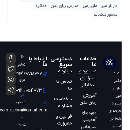
مازیار میر
مازیارمیر
مدرس زبان بدن
مذاکره
مشاورانتخابات
©
خدمات
دسترسی
ارتباط با
ما
سریع
ما
تمامی
مشاوره و
درباره ما
حقوق
بنیاد
09198718767
استراتژی
برای
دکتر
تماس با
انتخاباتی
مازیار
ما
مازیار
09120054873
میر
آموزش
میر،
درخواست
زبان بدن
محفوظ
همراه
مشاوره
است
mazyarmir.com@gmail.com
حرفه‌ای
دوره‌های
قوانین و
-
شما در
آموزشی
مقررارت
2025
مسیر
سازمانی