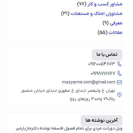
مشاور کسب و کار
(77)
مشاوران املاک و مستغلات
(31)
معرفی
(9)
مقالات
(55)
تماس با ما
09120054873
09198718767
mazyarmir.com@gmail.com
تهران خ ولیعصر ابتدای خ مطهری ابتدای خیابان منصور
پلاک79 واحد3 روزهای زوج
آخرین نوشته ها
ویل دورانت مردی برای تمام فصول فلسفه نوشته دکترمازیارمیر