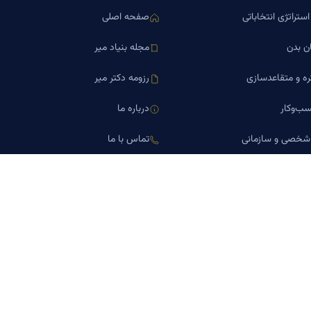
ستراتژی انتخاباتی
صفحه اصلی
ن بدن
مجله بنیاد میر
ره و متقاعدسازی
رزومه دکتر میر
ب‌وکار
درباره ما
 شخصی و سازمانی
تماس با ما
اورین املاک
کلینیک کسب‌وکار دکتر میر