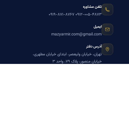
تلفن مشاوره
۰۹۱۹-۸۷۱-۸۷۶۷
۰۹۱۲-۰۰۵-۴۸۷۳
ایمیل
mazyarmir.com@gmail.com
آدرس دفتر
تهران، خیابان ولیعصر، ابتدای خیابان مطهری،
خیابان منصور، پلاک ۷۹، واحد ۳
ساعات پاسخگویی
روزهای زوج
عضویت در خبرنامه بنیاد میر