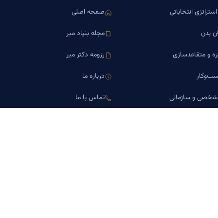
ستراتژی انتخاباتی
صفحه اصلی
ن بدن
مجله بنیاد میر
ره و متقاعدسازی
رزومه دکتر میر
ب‌وکار
درباره ما
 شخصی و سازمانی
تماس با ما
اورین املاک
کلینیک کسب‌وکار دکتر میر