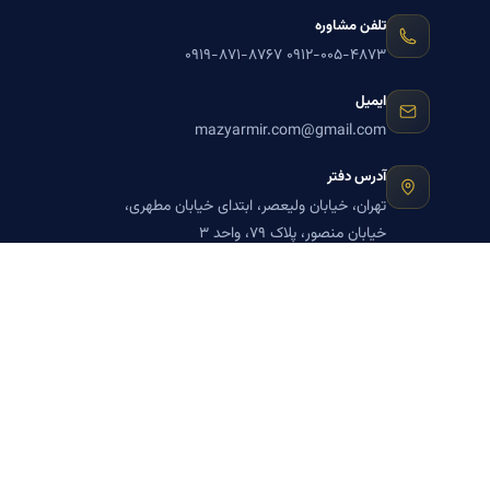
تلفن مشاوره
۰۹۱۹-۸۷۱-۸۷۶۷
۰۹۱۲-۰۰۵-۴۸۷۳
ایمیل
mazyarmir.com@gmail.com
آدرس دفتر
تهران، خیابان ولیعصر، ابتدای خیابان مطهری،
خیابان منصور، پلاک ۷۹، واحد ۳
ساعات پاسخگویی
روزهای زوج
عضویت در خبرنامه بنیاد میر