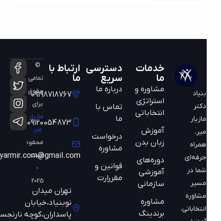
©
خدمات
دسترسی
ارتباط با
ما
سریع
ما
تمامی
مشاوره و
درباره ما
حقوق
بنیاد
09198718767
استراتژی
برای
دکتر
تماس با
انتخاباتی
مازیار
ما
مازیار
09120054873
میر
آموزش
میر،
درخواست
زبان بدن
محفوظ
همراه
مشاوره
است
mazyarmir.com@gmail.com
حرفه‌ای
دوره‌های
قوانین و
-
شما در
آموزشی
مقررارت
2025
مسیر
سازمانی
تهران میدان
مشاوره
مشاوره
نوبنیاد،خیابان
انتخاباتی،
برندینگ
پاسداران،کوچه نارنجستان