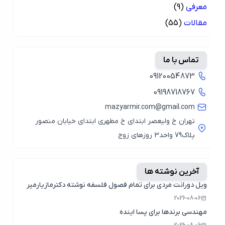
معرفی
(9)
مقالات
(55)
تماس با ما
09120054873
09198718767
mazyarmir.com@gmail.com
تهران خ ولیعصر ابتدای خ مطهری ابتدای خیابان منصور
پلاک79 واحد3 روزهای زوج
آخرین نوشته ها
ویل دورانت مردی برای تمام فصول فلسفه نوشته دکترمازیارمیر
2026-08-06
مهندسی برندها برای پسا اینده