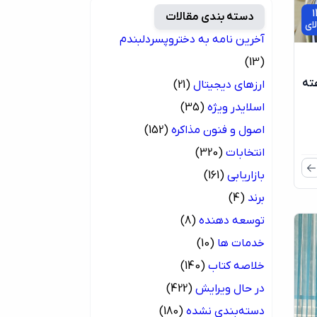
1
دسته بندی مقالات
ای
آخرین نامه به دختروپسردلبندم
(13)
شورای اسلامی 24 ساعته
ارزهای دیجیتال
(21)
اسلایدر ویژه
(35)
اصول و فنون مذاکره
(152)
انتخابات
(320)
بازاریابی
(161)
برند
(4)
توسعه دهنده
(8)
خدمات ها
(10)
خلاصه کتاب
(140)
در حال ویرایش
(422)
دسته‌بندی نشده
(180)