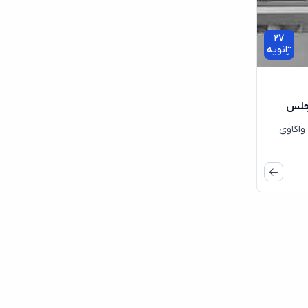
27
ژانویه
مجلس
واکاوی