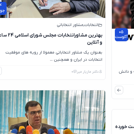
4
جول
انتخابات
,
مشاور انتخاباتی
05
بهترین مشاورانتخابات مجلس 
آگوست
و آنلاین
بعنوان یک مشاور انتخاباتی معمولا ار رویه های موفقیت
انتخابات در ایران و همچنین ...
 و دانش
دکتر مازیار میر
0
ست خورده