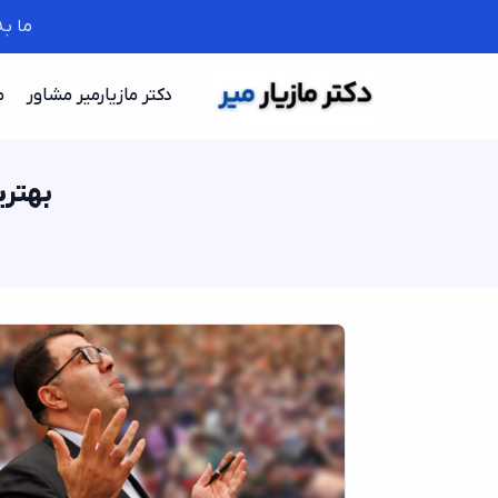
ما ب
دکتر مازیارمیر مشاور
م
بهتری