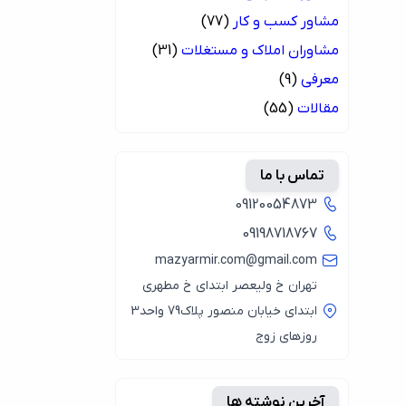
مشاور کسب و کار
(77)
مشاوران املاک و مستغلات
(31)
معرفی
(9)
مقالات
(55)
تماس با ما
09120054873
09198718767
mazyarmir.com@gmail.com
تهران خ ولیعصر ابتدای خ مطهری
ابتدای خیابان منصور پلاک79 واحد3
روزهای زوج
آخرین نوشته ها