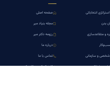
ستراتژی انتخاباتی
صفحه اصلی
ن بدن
مجله بنیاد میر
ره و متقاعدسازی
رزومه دکتر میر
ب‌وکار
درباره ما
 شخصی و سازمانی
تماس با ما
اورین املاک
کلینیک کسب‌وکار دکتر میر