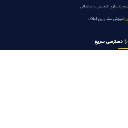
برندسازی شخصی و سازمانی
آموزش مشاورین املاک
دسترسی سریع
صفحه اصلی
مجله بنیاد میر
رزومه دکتر میر
درباره ما
تماس با ما
کلینیک کسب‌وکار دکتر میر