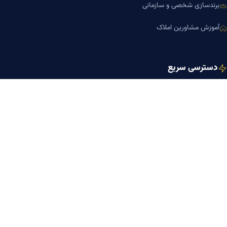
برندسازی شخصی و سازمانی
آموزش مشاورین املاک
دسترسی سریع
صفحه اصلی
مجله بنیاد میر
رزومه دکتر میر
درباره ما
تماس با ما
کلینیک کسب‌وکار دکتر میر