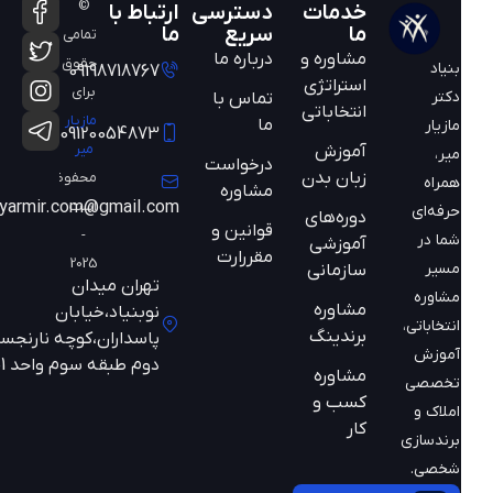
©
خدمات
دسترسی
ارتباط با
ما
سریع
ما
تمامی
مشاوره و
درباره ما
حقوق
بنیاد
09198718767
استراتژی
برای
دکتر
تماس با
انتخاباتی
مازیار
ما
مازیار
09120054873
میر
آموزش
میر،
درخواست
زبان بدن
محفوظ
همراه
مشاوره
است
mazyarmir.com@gmail.com
حرفه‌ای
دوره‌های
قوانین و
-
شما در
آموزشی
مقررارت
2025
مسیر
سازمانی
تهران میدان
مشاوره
مشاوره
نوبنیاد،خیابان
انتخاباتی،
برندینگ
پاسداران،کوچه نارنجستان
آموزش
دوم طبقه سوم واحد 301
مشاوره
تخصصی
کسب و
املاک و
کار
برندسازی
شخصی.