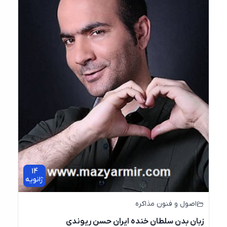
14
ژانویه
اصول و فنون مذاکره
زبان بدن سلطان خنده ایران حسن ریوندی