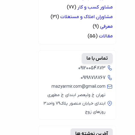
مشاور کسب و کار
(77)
مشاوران املاک و مستغلات
(31)
معرفی
(9)
مقالات
(55)
تماس با ما
09120054873
09198718767
mazyarmir.com@gmail.com
تهران خ ولیعصر ابتدای خ مطهری
ابتدای خیابان منصور پلاک79 واحد3
روزهای زوج
آخرین نوشته ها