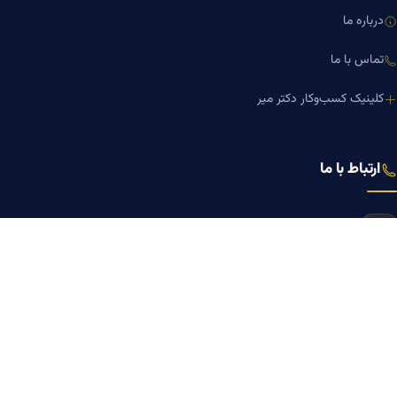
درباره ما
تماس با ما
کلینیک کسب‌وکار دکتر میر
ارتباط با ما
تلفن مشاوره
۰۹۱۹-۸۷۱-۸۷۶۷
۰۹۱۲-۰۰۵-۴۸۷۳
ایمیل
mazyarmir.com@gmail.com
آدرس دفتر
تهران، خیابان ولیعصر، ابتدای خیابان مطهری، خیابان منصور، پلاک ۷۹، واحد
۳