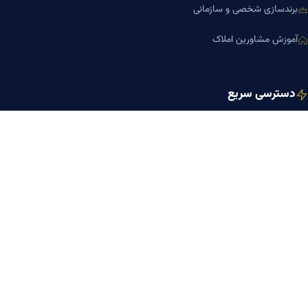
برندسازی شخصی و سازمانی
آموزش مشاورین املاک
دسترسی سریع
صفحه اصلی
مجله بنیاد میر
رزومه دکتر میر
درباره ما
تماس با ما
کلینیک کسب‌وکار دکتر میر