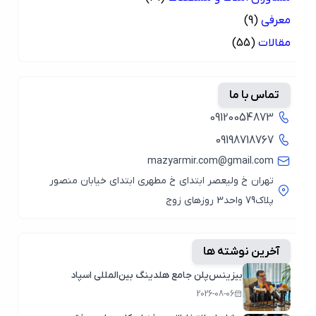
معرفی
(9)
مقالات
(55)
تماس با ما
09120054873
09198718767
mazyarmir.com@gmail.com
تهران خ ولیعصر ابتدای خ مطهری ابتدای خیابان منصور
پلاک79 واحد3 روزهای زوج
آخرین نوشته ها
بیزینس‌پلن جامع هلدینگ بین‌المللی اسپاد
2026-08-06