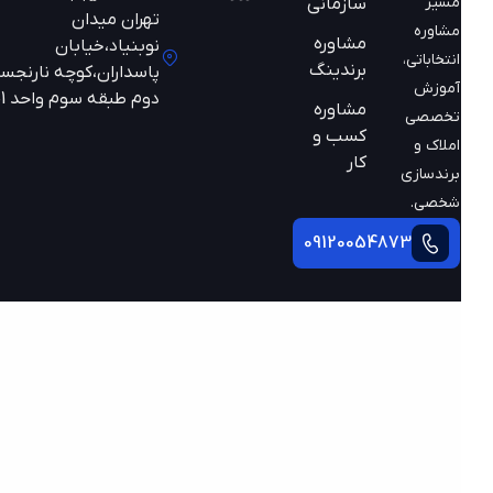
مسیر
سازمانی
تهران میدان
مشاوره
مشاوره
نوبنیاد،خیابان
انتخاباتی،
برندینگ
پاسداران،کوچه نارنجستان
آموزش
دوم طبقه سوم واحد 301
مشاوره
تخصصی
کسب و
املاک و
کار
برندسازی
شخصی.
09120054873