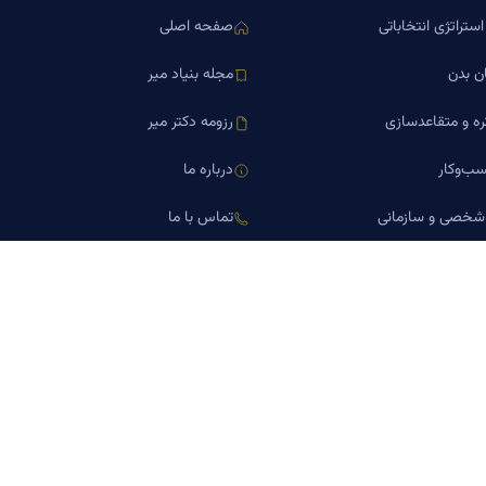
ستراتژی انتخاباتی
صفحه اصلی
ن بدن
مجله بنیاد میر
ره و متقاعدسازی
رزومه دکتر میر
ب‌وکار
درباره ما
 شخصی و سازمانی
تماس با ما
اورین املاک
کلینیک کسب‌وکار دکتر میر