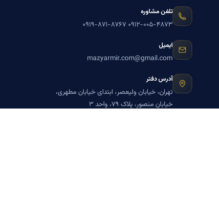
تلفن مشاوره
۰۹۱۹-۸۷۱-۸۷۶۷
۰۹۱۲-۰۰۵-۴۸۷۳
ایمیل
mazyarmir.com@gmail.com
آدرس دفتر
تهران، خیابان ولیعصر، ابتدای خیابان مطهری،
خیابان منصور، پلاک ۷۹، واحد ۳
ساعات پاسخگویی
روزهای زوج
عضویت در خبرنامه بنیاد میر