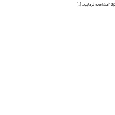
. […]