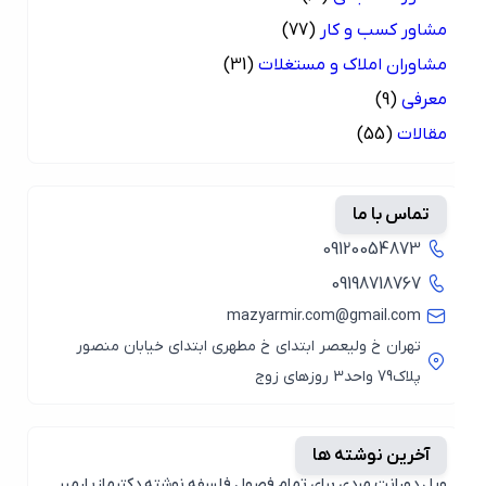
مشاور کسب و کار
(77)
مشاوران املاک و مستغلات
(31)
معرفی
(9)
مقالات
(55)
تماس با ما
09120054873
09198718767
mazyarmir.com@gmail.com
تهران خ ولیعصر ابتدای خ مطهری ابتدای خیابان منصور
پلاک79 واحد3 روزهای زوج
آخرین نوشته ها
ویل دورانت مردی برای تمام فصول فلسفه نوشته دکترمازیارمیر