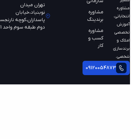
مسیر
سازمانی
تهران میدان
مشاوره
مشاوره
نوبنیاد،خیابان
انتخاباتی،
برندینگ
پاسداران،کوچه نارنجستان
آموزش
دوم طبقه سوم واحد 301
مشاوره
تخصصی
کسب و
املاک و
کار
برندسازی
شخصی.
09120054873